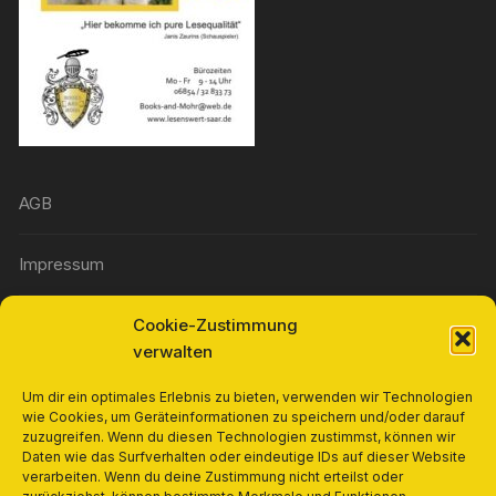
AGB
Impressum
Cookie-Zustimmung
Widerrufsbelehrung
verwalten
Richtlinie für Rückerstattungen und Rückgaben
Um dir ein optimales Erlebnis zu bieten, verwenden wir Technologien
wie Cookies, um Geräteinformationen zu speichern und/oder darauf
zuzugreifen. Wenn du diesen Technologien zustimmst, können wir
Cookie-Richtlinie (EU)
Daten wie das Surfverhalten oder eindeutige IDs auf dieser Website
verarbeiten. Wenn du deine Zustimmung nicht erteilst oder