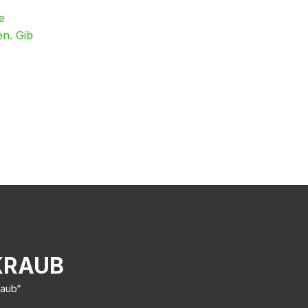
e
en. Gib
KRAUB
raub“