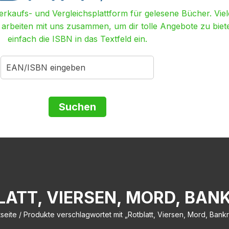
Verkaufs- und Vergleichsplattform für gelesene Bücher. Viel
r arbeiten mit uns zusammen, um dir tolle Angebote zu biet
einfach die ISBN in das Textfeld ein.
LATT, VIERSEN, MORD, BAN
tseite
/ Produkte verschlagwortet mit „Rotblatt, Viersen, Mord, Bank