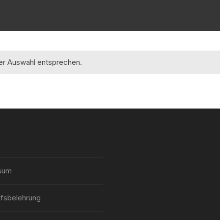
rer Auswahl entsprechen.
sum
fsbelehrung