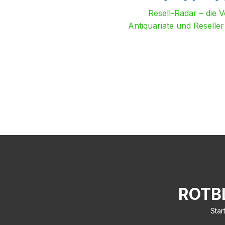
Resell-Radar – die 
Antiquariate und Reselle
ROTB
Star