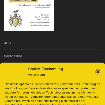
AGB
Impressum
Cookie-Zustimmung
Widerrufsbelehrung
verwalten
Richtlinie für Rückerstattungen und Rückgaben
Um dir ein optimales Erlebnis zu bieten, verwenden wir Technologien
wie Cookies, um Geräteinformationen zu speichern und/oder darauf
zuzugreifen. Wenn du diesen Technologien zustimmst, können wir
Cookie-Richtlinie (EU)
Daten wie das Surfverhalten oder eindeutige IDs auf dieser Website
verarbeiten. Wenn du deine Zustimmung nicht erteilst oder