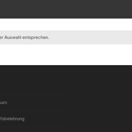
rer Auswahl entsprechen.
sum
fsbelehrung