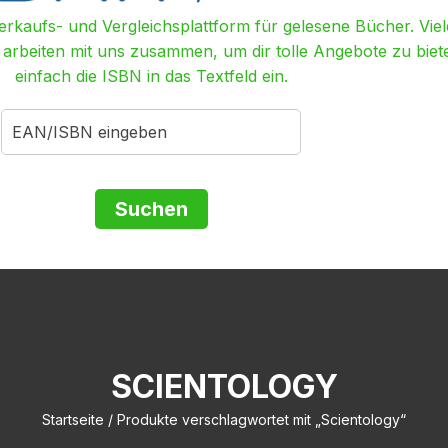
Verkaufs- und Vergleichsplattform für gelesene Bücher. Viel
r arbeiten mit uns zusammen, um dir tolle Angebote zu biet
einfach die ISBN in das Textfeld ein.
SCIENTOLOGY
Startseite
/ Produkte verschlagwortet mit „Scientology“