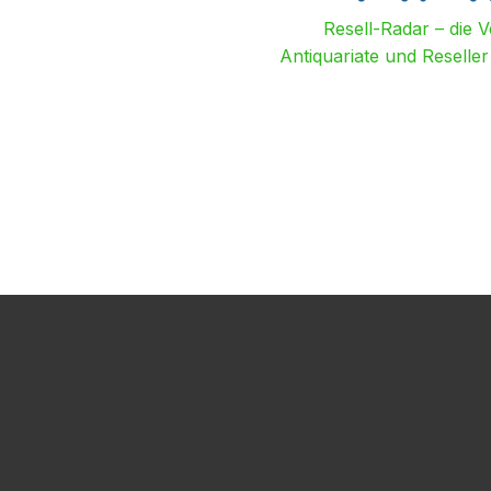
Resell-Radar – die 
Antiquariate und Reselle