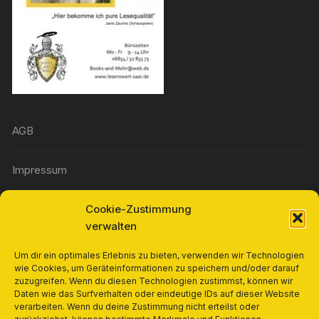
AGB
Impressum
Cookie-Zustimmung
Widerrufsbelehrung
verwalten
Richtlinie für Rückerstattungen und Rückgaben
Um dir ein optimales Erlebnis zu bieten, verwenden wir Technologien
wie Cookies, um Geräteinformationen zu speichern und/oder darauf
zuzugreifen. Wenn du diesen Technologien zustimmst, können wir
Cookie-Richtlinie (EU)
Daten wie das Surfverhalten oder eindeutige IDs auf dieser Website
verarbeiten. Wenn du deine Zustimmung nicht erteilst oder