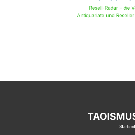
Resell-Radar – die 
Antiquariate und Reselle
TAOISMUS
Startsei