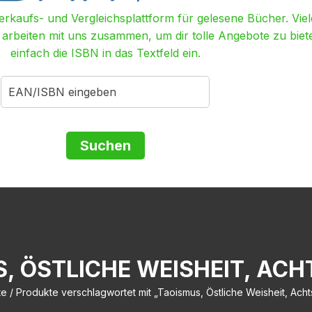
Verkaufs- und Vergleichsplattform für gelesene Bücher. Viel
r arbeiten mit uns zusammen, um dir tolle Angebote zu biet
einfach die ISBN in das Textfeld ein.
, ÖSTLICHE WEISHEIT, AC
te
/ Produkte verschlagwortet mit „Taoismus, Östliche Weisheit, Acht