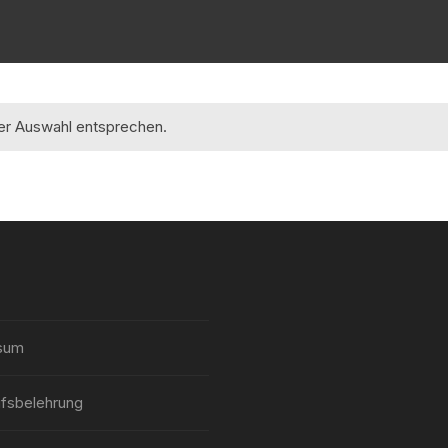
rer Auswahl entsprechen.
sum
fsbelehrung