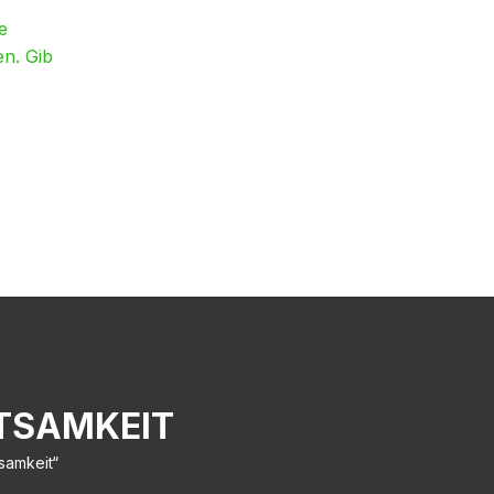
e
en. Gib
HTSAMKEIT
samkeit“