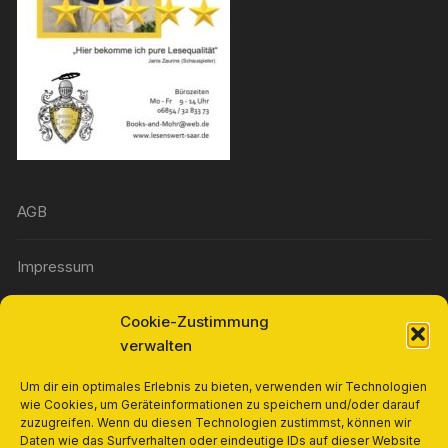
AGB
Impressum
Cookie-Zustimmung
Widerrufsbelehrung
verwalten
Richtlinie für Rückerstattungen und Rückgaben
Um dir ein optimales Erlebnis zu bieten, verwenden wir Technologien
wie Cookies, um Geräteinformationen zu speichern und/oder darauf
zuzugreifen. Wenn du diesen Technologien zustimmst, können wir
Cookie-Richtlinie (EU)
Daten wie das Surfverhalten oder eindeutige IDs auf dieser Website