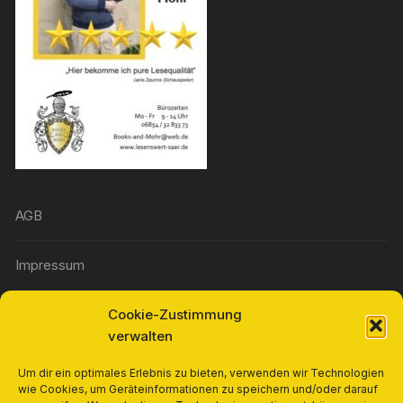
AGB
Impressum
Cookie-Zustimmung
Widerrufsbelehrung
verwalten
Richtlinie für Rückerstattungen und Rückgaben
Um dir ein optimales Erlebnis zu bieten, verwenden wir Technologien
wie Cookies, um Geräteinformationen zu speichern und/oder darauf