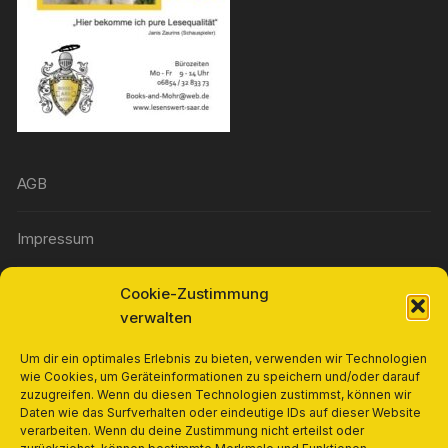
AGB
Impressum
Cookie-Zustimmung
Widerrufsbelehrung
verwalten
Richtlinie für Rückerstattungen und Rückgaben
Um dir ein optimales Erlebnis zu bieten, verwenden wir Technologien
wie Cookies, um Geräteinformationen zu speichern und/oder darauf
zuzugreifen. Wenn du diesen Technologien zustimmst, können wir
Cookie-Richtlinie (EU)
Daten wie das Surfverhalten oder eindeutige IDs auf dieser Website
verarbeiten. Wenn du deine Zustimmung nicht erteilst oder