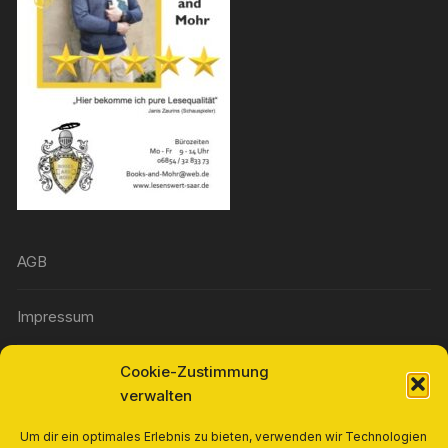
AGB
Impressum
Cookie-Zustimmung
Widerrufsbelehrung
verwalten
Richtlinie für Rückerstattungen und Rückgaben
Um dir ein optimales Erlebnis zu bieten, verwenden wir Technologien