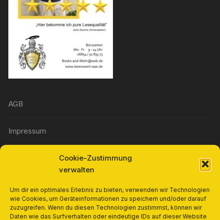
AGB
Impressum
Cookie-Zustimmung
Widerrufsbelehrung
verwalten
Richtlinie für Rückerstattungen und Rückgaben
Um dir ein optimales Erlebnis zu bieten, verwenden wir Technologien
wie Cookies, um Geräteinformationen zu speichern und/oder darauf
zuzugreifen. Wenn du diesen Technologien zustimmst, können wir
Cookie-Richtlinie (EU)
Daten wie das Surfverhalten oder eindeutige IDs auf dieser Website